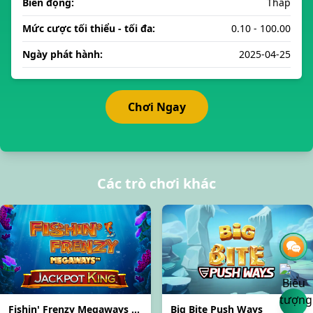
Biến động:
Thấp
Mức cược tối thiểu - tối đa:
0.10 - 100.00
Ngày phát hành:
2025-04-25
Chơi Ngay
Các trò chơi khác
Fishin' Frenzy Megaways Jackpot King
Big Bite Push Ways