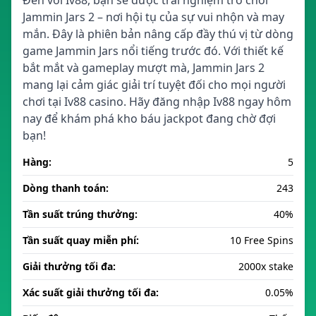
Đến với Iv88, bạn sẽ được trải nghiệm trò chơi
Jammin Jars 2 – nơi hội tụ của sự vui nhộn và may
mắn. Đây là phiên bản nâng cấp đầy thú vị từ dòng
game Jammin Jars nổi tiếng trước đó. Với thiết kế
bắt mắt và gameplay mượt mà, Jammin Jars 2
mang lại cảm giác giải trí tuyệt đối cho mọi người
chơi tại Iv88 casino. Hãy đăng nhập Iv88 ngay hôm
nay để khám phá kho báu jackpot đang chờ đợi
bạn!
Hàng:
5
Dòng thanh toán:
243
Tần suất trúng thưởng:
40%
Tần suất quay miễn phí:
10 Free Spins
Giải thưởng tối đa:
2000x stake
Xác suất giải thưởng tối đa:
0.05%