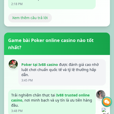
2:18 PM
Xem thêm câu trả lời
Game bài Poker online casino nào tốt
nhất?
Poker tại Iv88 casino
được đánh giá cao nhờ
luật chơi chuẩn quốc tế và tỷ lệ thưởng hấp
dẫn.
3:45 PM
Trải nghiệm chân thực tại
Iv88 trusted online
casino
, nơi minh bạch và uy tín là ưu tiên hàng
đầu.
3:48 PM