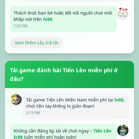
Thách thức bạn bè hoặc kết nối người chơi mới
khắp nơi trên
Iv88
.
1:33 PM
Xem thêm câu trả lời
Tải game đánh bài Tiến Lên miễn phí ở
đâu?
Tải game Tiến Lên Miền Nam miễn phí tại
Iv88
,
chơi liền tay không lo gián đoạn!
2:15 PM
Không cần đăng ký, tải về chơi ngay –
Tiến Lên
Iv88
luôn miễn phí hoàn toàn!